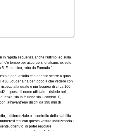
IS FIELD EMPTY.
i in rapida sequenza anche l’ultimo led sulla
Non c’è tempo per accorgersi di alcunché: solo
a 5. Fantastico, roba da Formula 1.
colo o per l’asfalto che adesso scorre a quasi
esta F430 Scuderia ha ben poco a che vedere con
, rispetto alla quale è più leggera di circa 100
t2 – questo il nome ufficiale – risiede nei
enza, sia la frizione sia il cambio. E,
 con, all’avantreno dischi da 398 mm di
o, il differenziale e il controllo della stabilità.
 numerosi test con questa vettura indirizzando i
mente, ottenuto, di poter regolare