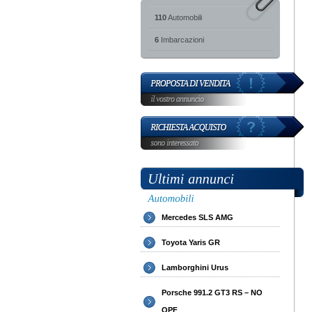
110
Automobili
6
Imbarcazioni
Mercedes SLS AMG
Toyota Yaris GR
Lamborghini Urus
Porsche 991.2 GT3 RS – NO
OPF