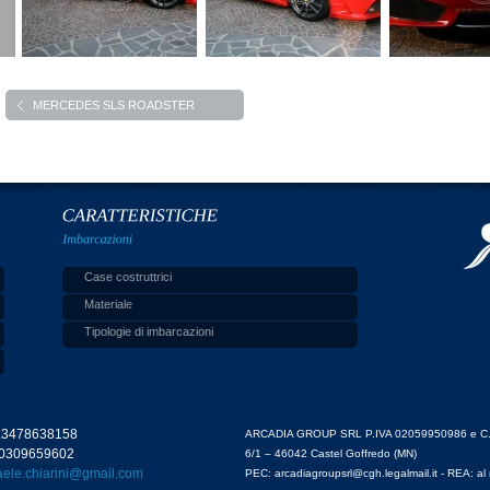
MERCEDES SLS ROADSTER
Case costruttrici
Materiale
Tipologie di imbarcazioni
l.3478638158
ARCADIA GROUP SRL P.IVA 02059950986 e C.F.
.0309659602
6/1 – 46042 Castel Goffredo (MN)
faele.chiarini@gmail.com
PEC: arcadiagroupsrl@cgh.legalmail.it - REA: a