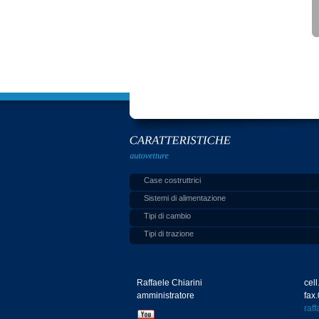
Case costruttrici
Sistemi di alimentazione
Tipi di cambio
Tipi di trazione
Raffaele Chiarini
cel
amministratore
fax
raf