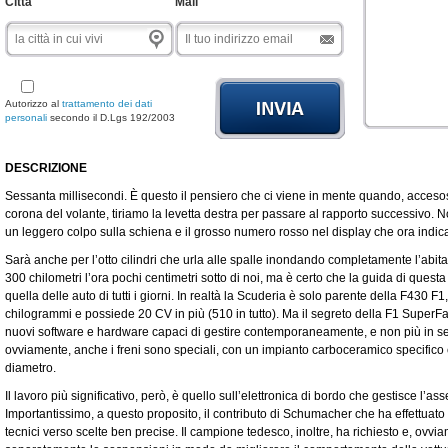
Città
Mail
PLEASE LEAVE TH
Autorizzo al
trattamento dei dati
personali
secondo il D.Lgs 192/2003
DESCRIZIONE
Sessanta millisecondi. È questo il pensiero che ci viene in mente quando, accesos
corona del volante, tiriamo la levetta destra per passare al rapporto successivo. 
un leggero colpo sulla schiena e il grosso numero rosso nel display che ora indic
Sarà anche per l’otto cilindri che urla alle spalle inondando completamente l’abita
300 chilometri l’ora pochi centimetri sotto di noi, ma è certo che la guida di qu
quella delle auto di tutti i giorni. In realtà la Scuderia è solo parente della F430 F1
chilogrammi e possiede 20 CV in più (510 in tutto). Ma il segreto della F1 SuperFas
nuovi software e hardware capaci di gestire contemporaneamente, e non più in sequ
ovviamente, anche i freni sono speciali, con un impianto carboceramico specifico
diametro.
Il lavoro più significativo, però, è quello sull’elettronica di bordo che gestisce l’assett
Importantissimo, a questo proposito, il contributo di Schumacher che ha effettuato
tecnici verso scelte ben precise. Il campione tedesco, inoltre, ha richiesto e, ovvia