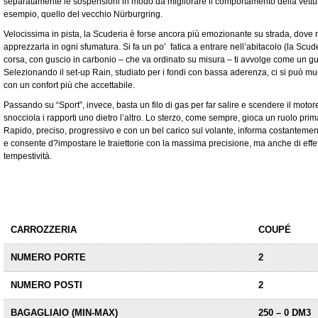
separatamente le sospensioni in modo da migliorare il comportamento della vettur
esempio, quello del vecchio Nürburgring.
Velocissima in pista, la Scuderia è forse ancora più emozionante su strada, dove 
apprezzarla in ogni sfumatura. Si fa un po’ fatica a entrare nell’abitacolo (la Scude
corsa, con guscio in carbonio – che va ordinato su misura – ti avvolge come un gua
Selezionando il set-up Rain, studiato per i fondi con bassa aderenza, ci si può muov
con un confort più che accettabile.
Passando su “Sport”, invece, basta un filo di gas per far salire e scendere il motor
snocciola i rapporti uno dietro l’altro. Lo sterzo, come sempre, gioca un ruolo prim
Rapido, preciso, progressivo e con un bel carico sul volante, informa costantement
e consente d?impostare le traiettorie con la massima precisione, ma anche di effet
tempestività.
CARROZZERIA
COUPÉ
NUMERO PORTE
2
NUMERO POSTI
2
BAGAGLIAIO (MIN-MAX)
250 – 0 DM3