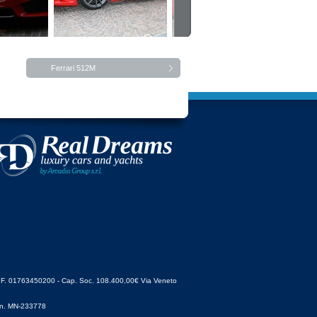
Ferrari 512M
 01763450200 - Cap. Soc. 108.400,00€ Via Veneto
l n. MN-233778