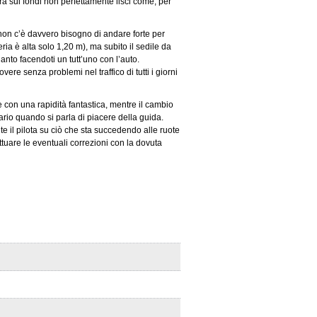
a sui fondi non perfettamente lisci come, per
non c’è davvero bisogno di andare forte per
ria è alta solo 1,20 m), ma subito il sedile da
nto facendoti un tutt’uno con l’auto.
ere senza problemi nel traffico di tutti i giorni
e con una rapidità fantastica, mentre il cambio
ario quando si parla di piacere della guida.
e il pilota su ciò che sta succedendo alle ruote
tuare le eventuali correzioni con la dovuta