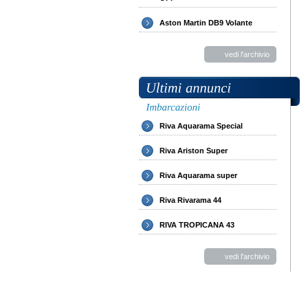
Aston Martin DB9 Volante
vedi l'archivio
Riva Aquarama Special
Riva Ariston Super
Riva Aquarama super
Riva Rivarama 44
RIVA TROPICANA 43
vedi l'archivio