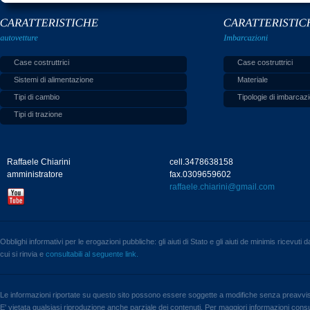
Case costruttrici
Case costruttrici
Sistemi di alimentazione
Materiale
Tipi di cambio
Tipologie di imbarcazi
Tipi di trazione
Raffaele Chiarini
cell.3478638158
amministratore
fax.0309659602
raffaele.chiarini@gmail.com
Obblighi informativi per le erogazioni pubbliche: gli aiuti di Stato e gli aiuti de minimis ricevuti
cui si rinvia e
consultabili al seguente link.
Le informazioni riportate su questo sito possono essere soggette a modifiche senza preavvi
E' vietata qualsiasi riproduzione anche parziale dei contenuti. Per maggiori informazioni consul