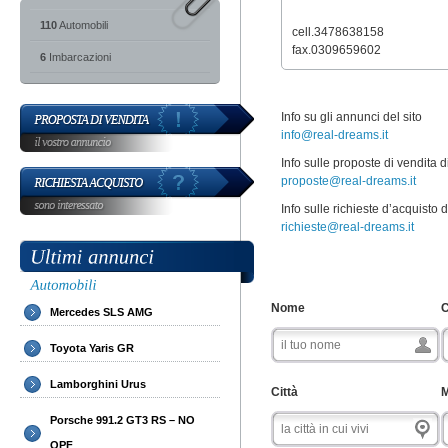
.
110
Automobili
cell.3478638158
fax.0309659602
6
Imbarcazioni
Info su gli annunci del sito
info@real-dreams.it
Info sulle proposte di vendita d
proposte@real-dreams.it
Info sulle richieste d’acquisto d
richieste@real-dreams.it
Nome
Mercedes SLS AMG
Toyota Yaris GR
Lamborghini Urus
Città
M
Porsche 991.2 GT3 RS – NO
OPF