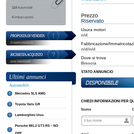
110
Automobili
Prezzo
6
Imbarcazioni
Riservato
Usura motori
n/d
Fabbricazione/Immatricolaz
n/d/n/d
Dove si trova
Brescia
STATO ANNUNCIO
Mercedes SLS AMG
CHIEDI INFORMAZIONI PER 
Toyota Yaris GR
Nome
Lamborghini Urus
Porsche 991.2 GT3 RS – NO
OPF