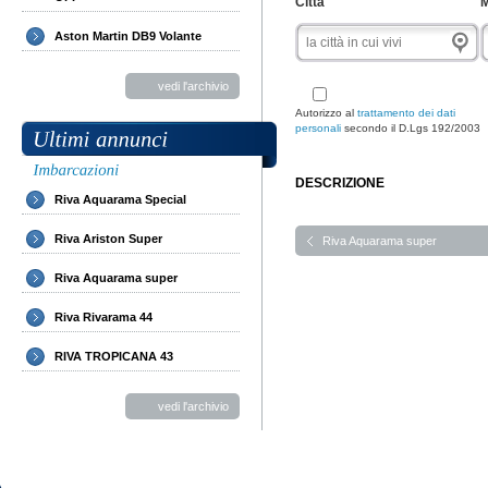
Città
M
Aston Martin DB9 Volante
vedi l'archivio
Autorizzo al
trattamento dei dati
personali
secondo il D.Lgs 192/2003
DESCRIZIONE
Riva Aquarama Special
Riva Ariston Super
Riva Aquarama super
Riva Aquarama super
Riva Rivarama 44
RIVA TROPICANA 43
vedi l'archivio