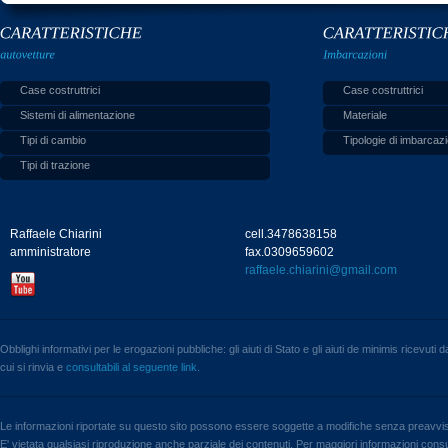
Case costruttrici
Case costruttrici
Sistemi di alimentazione
Materiale
Tipi di cambio
Tipologie di imbarcazi
Tipi di trazione
Raffaele Chiarini
cell.3478638158
amministratore
fax.0309659602
raffaele.chiarini@gmail.com
Obblighi informativi per le erogazioni pubbliche: gli aiuti di Stato e gli aiuti de minimis ricevuti
cui si rinvia e
consultabili al seguente link.
Le informazioni riportate su questo sito possono essere soggette a modifiche senza preavvi
E' vietata qualsiasi riproduzione anche parziale dei contenuti. Per maggiori informazioni consul