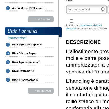
Città
M
Aston Martin DB9 Volante
vedi l'archivio
Autorizzo al
trattamento dei dati
personali
secondo il D.Lgs 192/2003
DESCRIZIONE
Riva Aquarama Special
L’allestimento pre
Riva Ariston Super
molle e barre poste
Riva Aquarama super
ammortizzatori a c
sportive del “mane
Riva Rivarama 44
RIVA TROPICANA 43
L’handling è carat
sensazione di mag
vedi l'archivio
il comfort di guida
rollio statico e i 
conferendo alla ve