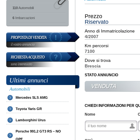
110
Automobili
Prezzo
6
Imbarcazioni
Riservato
Anno di Immatricolazione
4/2007
Km percorsi
7100
Dove si trova
Brescia
STATO ANNUNCIO
Mercedes SLS AMG
CHIEDI INFORMAZIONI PER 
Toyota Yaris GR
Nome
Lamborghini Urus
Porsche 991.2 GT3 RS – NO
OPF