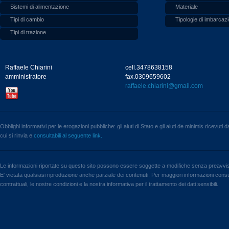
Sistemi di alimentazione
Materiale
Tipi di cambio
Tipologie di imbarcazi
Tipi di trazione
Raffaele Chiarini
cell.3478638158
amministratore
fax.0309659602
raffaele.chiarini@gmail.com
Obblighi informativi per le erogazioni pubbliche: gli aiuti di Stato e gli aiuti de minimis ricevuti
cui si rinvia e
consultabili al seguente link.
Le informazioni riportate su questo sito possono essere soggette a modifiche senza preavvi
E' vietata qualsiasi riproduzione anche parziale dei contenuti. Per maggiori informazioni consul
contrattuali, le nostre condizioni e la nostra informativa per il trattamento dei dati sensibili.