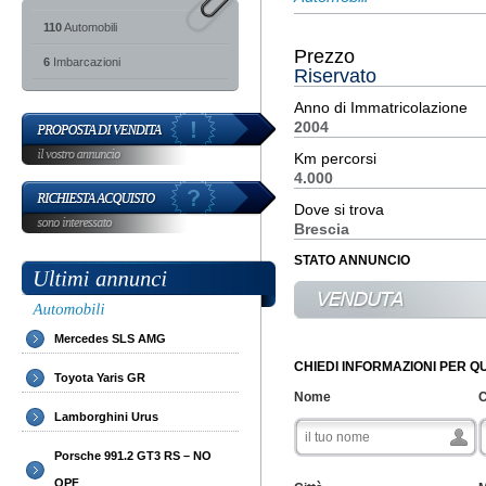
110
Automobili
Prezzo
6
Imbarcazioni
Riservato
Anno di Immatricolazione
2004
Km percorsi
4.000
Dove si trova
Brescia
STATO ANNUNCIO
Mercedes SLS AMG
CHIEDI INFORMAZIONI PER 
Toyota Yaris GR
Nome
Lamborghini Urus
Porsche 991.2 GT3 RS – NO
OPF