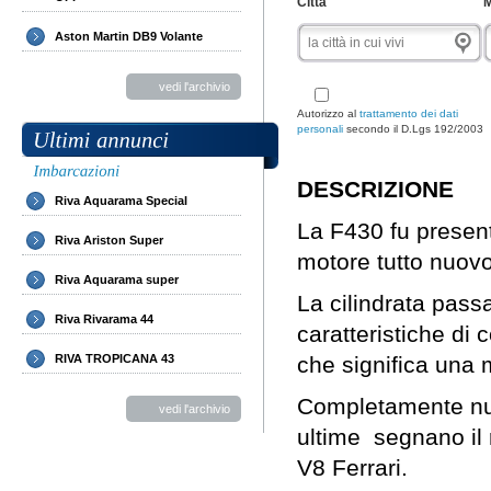
Città
M
Aston Martin DB9 Volante
vedi l'archivio
Autorizzo al
trattamento dei dati
personali
secondo il D.Lgs 192/2003
DESCRIZIONE
Riva Aquarama Special
La F430 fu present
Riva Ariston Super
motore tutto nuovo
Riva Aquarama super
La cilindrata pass
Riva Rivarama 44
caratteristiche di 
RIVA TROPICANA 43
che significa una m
Completamente nuo
vedi l'archivio
ultime segnano il r
V8 Ferrari.