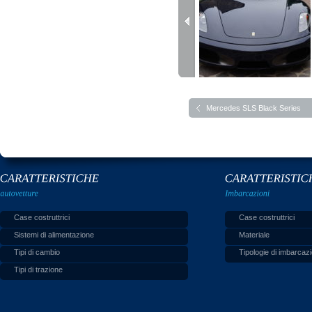
Mercedes SLS Black Series
Case costruttrici
Case costruttrici
Sistemi di alimentazione
Materiale
Tipi di cambio
Tipologie di imbarcazi
Tipi di trazione