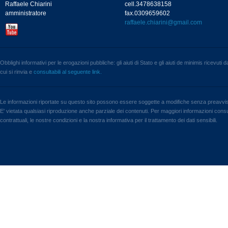
Raffaele Chiarini
cell.3478638158
amministratore
fax.0309659602
raffaele.chiarini@gmail.com
Obblighi informativi per le erogazioni pubbliche: gli aiuti di Stato e gli aiuti de minimis ricevuti
cui si rinvia e
consultabili al seguente link.
Le informazioni riportate su questo sito possono essere soggette a modifiche senza preavvi
E' vietata qualsiasi riproduzione anche parziale dei contenuti. Per maggiori informazioni consul
contrattuali, le nostre condizioni e la nostra informativa per il trattamento dei dati sensibili.