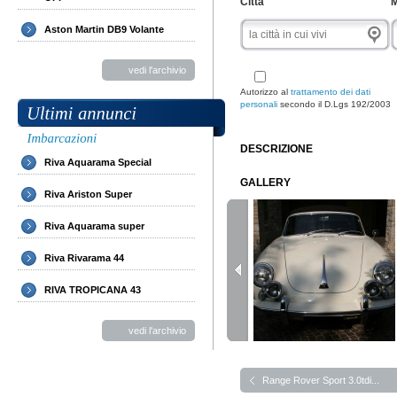
Città
M
Aston Martin DB9 Volante
vedi l'archivio
Autorizzo al
trattamento dei dati
personali
secondo il D.Lgs 192/2003
DESCRIZIONE
Riva Aquarama Special
GALLERY
Riva Ariston Super
Riva Aquarama super
Riva Rivarama 44
RIVA TROPICANA 43
vedi l'archivio
Range Rover Sport 3.0tdi...