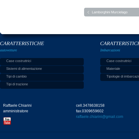
Lamborghini Murcielago
Case costruttrici
Case costruttrici
Sistemi di alimentazione
Materiale
Tipi di cambio
Tipologie di imbarcazi
Tipi di trazione
Raffaele Chiarini
cell.3478638158
amministratore
fax.0309659602
raffaele.chiarini@gmail.com