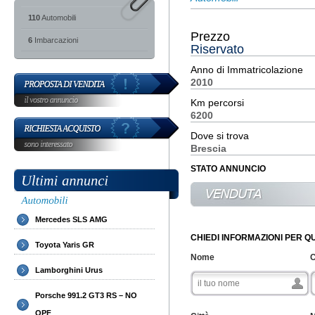
110
Automobili
Prezzo
6
Imbarcazioni
Riservato
Anno di Immatricolazione
2010
Km percorsi
6200
Dove si trova
Brescia
STATO ANNUNCIO
Mercedes SLS AMG
CHIEDI INFORMAZIONI PER 
Toyota Yaris GR
Nome
Lamborghini Urus
Porsche 991.2 GT3 RS – NO
OPF