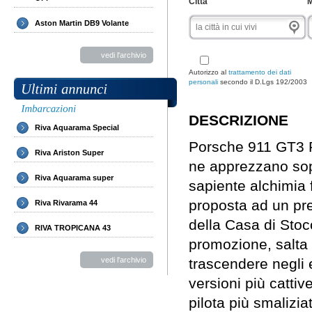
Città
M
Aston Martin DB9 Volante
vedi l'archivio
Autorizzo al
trattamento dei dati
personali
secondo il D.Lgs 192/2003
DESCRIZIONE
Riva Aquarama Special
Porsche 911 GT3 RS
Riva Ariston Super
ne apprezzano sop
Riva Aquarama super
sapiente alchimia f
proposta ad un pr
Riva Rivarama 44
della Casa di Stoc
RIVA TROPICANA 43
promozione, salta 
vedi l'archivio
trascendere negli 
versioni più catti
pilota più smalizia