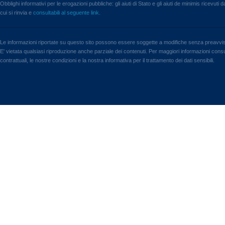
Obblighi informativi per le erogazioni pubbliche: gli aiuti di Stato e gli aiuti de minimis ricevuti
cui si rinvia e
consultabili al seguente link.
Le informazioni riportate su questo sito possono essere soggette a modifiche senza preavvi
E' vietata qualsiasi riproduzione anche parziale dei contenuti. Per maggiori informazioni consul
contrattuali, le nostre condizioni e la nostra informativa per il trattamento dei dati sensibili.