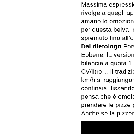
Massima espressio
rivolge a quegli 
amano le emozioni 
per questa belva, m
spremuto fino all’
Dal dietologo
Pors
Ebbene, la version
bilancia a quota 1
CV/litro… Il tradiz
km/h si raggiungono
centinaia, fissand
pensa che è omolog
prendere le pizze p
Anche se la pizzeri