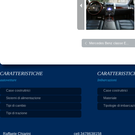
Mercedes Benz classe E...
Case costruttrici
Case costruttrici
Sistemi di alimentazione
Materiale
Tipi di cambio
Tipologie di imbarcazi
Tipi di trazione
Raffaele Chiarini
cell.3478638158