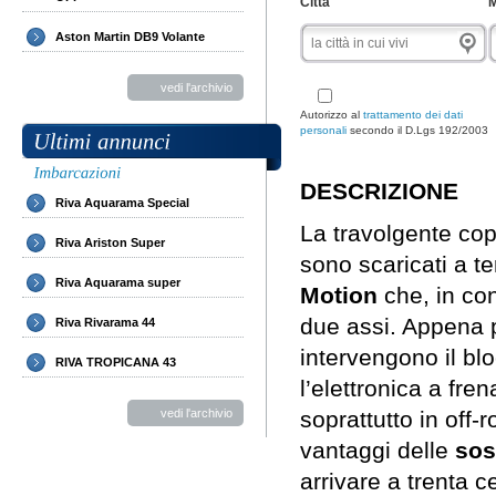
Città
M
Aston Martin DB9 Volante
vedi l'archivio
Autorizzo al
trattamento dei dati
personali
secondo il D.Lgs 192/2003
DESCRIZIONE
Riva Aquarama Special
La travolgente cop
Riva Ariston Super
sono scaricati a t
Riva Aquarama super
Motion
che, in con
due assi. Appena p
Riva Rivarama 44
intervengono il bl
RIVA TROPICANA 43
l’elettronica a fre
vedi l'archivio
soprattutto in off-
vantaggi delle
sos
arrivare a trenta c