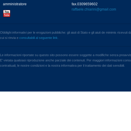
amministratore
fax.0309659602
raffaele.chiarini@gmail.com
Obblighi informativi per le erogazioni pubbliche: gli aiuti di Stato e gli aiuti de minimis ricevuti
cui si rinvia e
consultabili al seguente link.
Le informazioni riportate su questo sito possono essere soggette a modifiche senza preavvi
E' vietata qualsiasi riproduzione anche parziale dei contenuti. Per maggiori informazioni consul
contrattuali, le nostre condizioni e la nostra informativa per il trattamento dei dati sensibili.