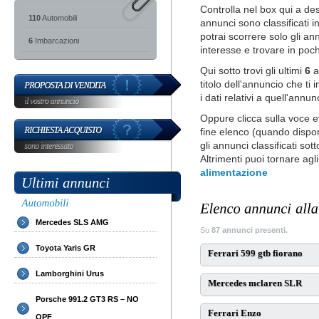
Controlla nel box qui a dest
110
Automobili
annunci sono classificati i
potrai scorrere solo gli a
6
Imbarcazioni
interesse e trovare in pochi
Qui sotto trovi gli ultimi
6
a
titolo dell'annuncio che ti
i dati relativi a quell'annun
Oppure clicca sulla voce ev
fine elenco (quando disponi
gli annunci classificati sot
Altrimenti puoi tornare agli
alimentazione
Mercedes SLS AMG
Su
87 annunci presenti.
Toyota Yaris GR
Ferrari 599 gtb fiorano
Lamborghini Urus
Mercedes mclaren SLR
Porsche 991.2 GT3 RS – NO
Ferrari Enzo
OPF