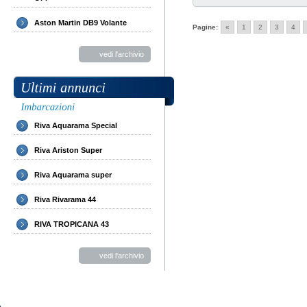
Aston Martin DB9 Volante
Pagine:
«
1
2
3
4
vedi l'archivio
Riva Aquarama Special
Riva Ariston Super
Riva Aquarama super
Riva Rivarama 44
RIVA TROPICANA 43
vedi l'archivio