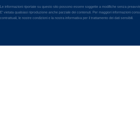
Le informazioni riportate su questo sito possono essere soggette a modifiche senza preavvi
E' vietata qualsiasi riproduzione anche parziale dei contenuti. Per maggiori informazioni consul
contrattuali, le nostre condizioni e la nostra informativa per il trattamento dei dati sensibili.