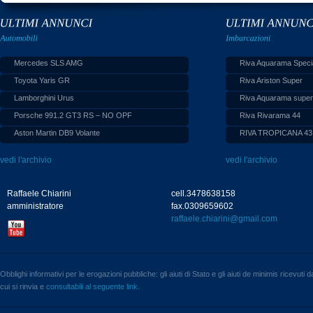
Mercedes SLS AMG
Riva Aquarama Speci
Toyota Yaris GR
Riva Ariston Super
Lamborghini Urus
Riva Aquarama supe
Porsche 991.2 GT3 RS – NO OPF
Riva Rivarama 44
Aston Martin DB9 Volante
RIVA TROPICANA 43
vedi l'archivio
vedi l'archivio
Raffaele Chiarini
cell.3478638158
amministratore
fax.0309659602
raffaele.chiarini@gmail.com
Obblighi informativi per le erogazioni pubbliche: gli aiuti di Stato e gli aiuti de minimis ricevuti
cui si rinvia e
consultabili al seguente link.