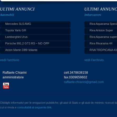
Mercedes SLS AMG
Riva Aquarama Speci
Toyota Yaris GR
Riva Ariston Super
Lamborghini Urus
Riva Aquarama supe
Porsche 991.2 GT3 RS – NO OPF
Riva Rivarama 44
Aston Martin DB9 Volante
RIVA TROPICANA 43
vedi l'archivio
vedi l'archivio
Raffaele Chiarini
cell.3478638158
amministratore
fax.0309659602
raffaele.chiarini@gmail.com
Obblighi informativi per le erogazioni pubbliche: gli aiuti di Stato e gli aiuti de minimis ricevuti
cui si rinvia e
consultabili al seguente link.