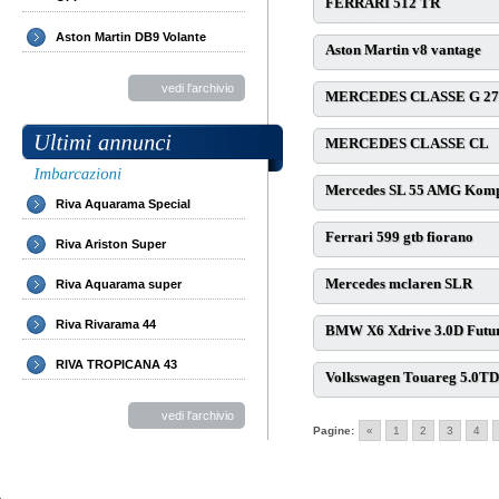
FERRARI 512 TR
Aston Martin DB9 Volante
Aston Martin v8 vantage
vedi l'archivio
MERCEDES CLASSE G 27
MERCEDES CLASSE CL
Mercedes SL 55 AMG Komp
Riva Aquarama Special
Ferrari 599 gtb fiorano
Riva Ariston Super
Mercedes mclaren SLR
Riva Aquarama super
Riva Rivarama 44
BMW X6 Xdrive 3.0D Futu
RIVA TROPICANA 43
Volkswagen Touareg 5.0TD
vedi l'archivio
Pagine:
«
1
2
3
4