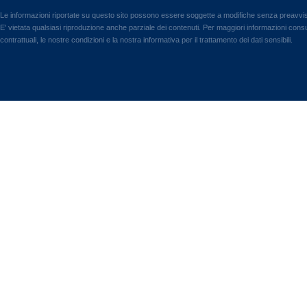
Le informazioni riportate su questo sito possono essere soggette a modifiche senza preavvi
E' vietata qualsiasi riproduzione anche parziale dei contenuti. Per maggiori informazioni consul
contrattuali, le nostre condizioni e la nostra informativa per il trattamento dei dati sensibili.